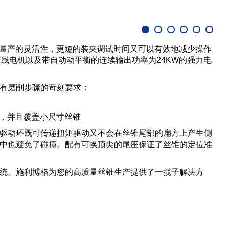
3
既具备量产的灵活性，更短的装夹调试时间又可以有效地减少操作
轴直线电机以及带自动动平衡的连续输出功率为24KW的强力电
有磨削步骤的苛刻要求：
，并且覆盖小尺寸丝锥
驱动环既可传递扭矩驱动又不会在丝锥尾部的扁方上产生侧
中也避免了碰撞。配有可换顶尖的尾座保证了丝锥的定位准
统。施利博格为您的高质量丝锥生产提供了一揽子解决方