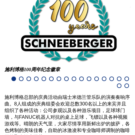
施
施利博格100周年纪念徽章
施利博格总部的庆典活动由瑞士米德兰管乐队的演奏奏响序
曲。8人组成的庆典组委会欢迎总数300名以上的来宾并且
组织了各种活动：公司参观以及各种游乐项目，足球球门
墙，与FANUC机器人对抗的桌上足球，飞镖以及各种视频
游戏等。晴朗的天气里，大家尽情享用新鲜出炉的披萨，各
色烤制的美味佳肴，自助的冰激凌和专业咖啡师调制的咖啡