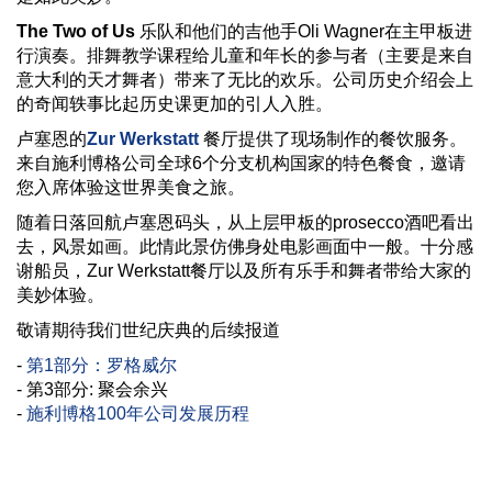
The Two of Us
乐队和他们的吉他手Oli Wagner在主甲板进
行演奏。排舞教学课程给儿童和年长的参与者（主要是来自
意大利的天才舞者）带来了无比的欢乐。公司历史介绍会上
的奇闻轶事比起历史课更加的引人入胜。
卢塞恩的
Zur Werkstatt
餐厅提供了现场制作的餐饮服务。
来自施利博格公司全球6个分支机构国家的特色餐食，邀请
您入席体验这世界美食之旅。
随着日落回航卢塞恩码头，从上层甲板的prosecco酒吧看出
去，风景如画。此情此景仿佛身处电影画面中一般。十分感
谢船员，Zur Werkstatt餐厅以及所有乐手和舞者带给大家的
美妙体验。
敬请期待我们世纪庆典的后续报道
-
第1部分：罗格威尔
- 第3部分: 聚会余兴
-
施利博格100年公司发展历程