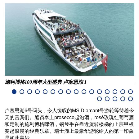
施利博格100周年大型盛典 卢塞恩湖 1
施
卢塞恩湖6号码头，令人惊叹的MS Diamant号游轮等待着今
天的贵宾们。船员奉上prosecco起泡酒，rosé玫瑰红葡萄酒
和定制的施利博格啤酒，钢琴手在靠近旋转楼梯的上层甲板
奏起浪漫的经典乐章。瑞士湖上最豪华游轮给人的第一印象
是如此美妙。