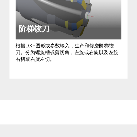
阶梯铰刀
根据DXF图形或参数输入，生产和修磨阶梯铰
刀。分为螺旋槽或剪切角，左旋或右旋以及左旋
右切或右旋左切。