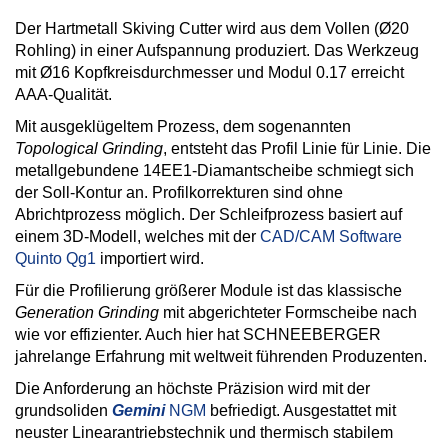
Der Hartmetall Skiving Cutter wird aus dem Vollen (Ø20
Rohling) in einer Aufspannung produziert. Das Werkzeug
mit Ø16 Kopfkreisdurchmesser und Modul 0.17 erreicht
AAA-Qualität.
Mit ausgeklügeltem Prozess, dem sogenannten
Topological Grinding
, entsteht das Profil Linie für Linie. Die
metallgebundene 14EE1-Diamantscheibe schmiegt sich
der Soll-Kontur an. Profilkorrekturen sind ohne
Abrichtprozess möglich. Der Schleifprozess basiert auf
einem 3D-Modell, welches mit der
CAD/CAM Software
Quinto Qg1
importiert wird.
Für die Profilierung größerer Module ist das klassische
Generation Grinding
mit abgerichteter Formscheibe nach
wie vor effizienter. Auch hier hat SCHNEEBERGER
jahrelange Erfahrung mit weltweit führenden Produzenten.
Die Anforderung an höchste Präzision wird mit der
grundsoliden
Gemini
NGM
befriedigt. Ausgestattet mit
neuster Linearantriebstechnik und thermisch stabilem