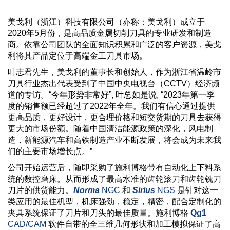
美戈利（浙江）科技有限公司（亦称：美戈利）成立于
2020年5月份，是高品质金属切削刀具的专业研发和制造
商。依靠公司团队的全面知识积累和广泛的客户资源，美戈
利将其产品定位于高端金工刀具市场。
叶志君先生，美戈利的董事长和创始人，作为浙江省温岭市
刀具行业杰出代表受到了中国中央电视台（CCTV）经济频
道的专访。“今年形势非常好”, 叶总如是说, “2023年第一季
度的销售额已经超过了2022年全年。我们有信心通过提供
更高品质，更好设计，更合理价格和短交货期的刀具去获得
更大的市场份额。随着中国清洁能源政策的深化，风电制
造，新能源汽车和高铁制造产业不断发展，将会成为未来我
们的主要市场增长点。”
公司开始运营后，随即采购了施利博格带有自动化上下料系
统的数控磨床。从而形成了最高水准的齿轮滚刀和齿轮铣刀
刀片的供货能力。
Norma
NGC
和
Sirius
NGS
是针对这一
类应用的最佳机型，机床强劲，稳定，精密，配合定制化的
夹具系统保证了刀片和刀头的最佳质量。施利博格
Qg1
CAD/CAM
软件自带的全三维几何形状和加工模拟保证了高