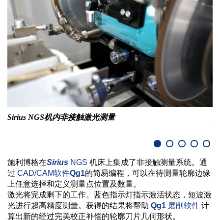
Sirius NGS机内非接触激光测量
施利博格在
Sirius
NGS
机床上集成了非接触测量系统。通
过
CAD/CAM软件
Qg1
的简易编程，可以在待测量轮廓边缘
上任意选择和定义测量点位置及数量。
激光将完成剩下的工作。蓝色指示灯指示激活状态，短波激
光进行超高精度测量。获得的结果将帮助
Qg1
磨削软件
计
算出新的经过完美校正补偿的轮廓刀片几何形状。