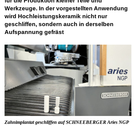
für die Produktion kleiner Teile und
Werkzeuge. In der vorgestellten Anwendung
wird Hochleistungskeramik nicht nur
geschliffen, sondern auch in derselben
Aufspannung gefräst
Zahnimplantat geschliffen auf SCHNEEBERGER Aries NGP
Sc