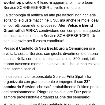
workshop pratici
e
4 lezioni
aggiornano l’intero team
Service SCHNEEBERGER a livello mondiale.
La tecnologia di rettifica ad alte prestazioni non richiede
soltanto le giuste macchine CNC, ma anche le mole ideali
e i corretti parametri di processo.
Alen Velcic e Bernd
Grauthoff di MIRKA
condividono con competenza queste
conoscenze con il team Service SCHNEEBERGER. Un
sentito grazie per il vostro contributo!
Presso il
Castello di Neu Bechburg a Oensingen
si è
svolta la serata Service, con giochi, divertimento e buona
cucina. Nella cornice di questo castello di 800 anni, tutti
hanno trascorso momenti piacevoli tra il bel tempo estivo e
tanti scambi tecnici.
Il nostro stimato responsabile Service
Fritz Spahr
ha
organizzato con grande talento e impegno il suo
23°
seminario Service
, che sarà probabilmente l’ultimo prima
del pensionamento. Ringraziamo di cuore Fritz per la
sempre professionale organizzazione del seminario!
Hai interesse a dare il tuo contributo in un’azienda high-