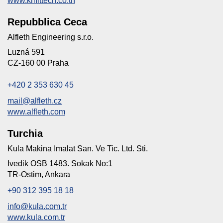
www.kmittech.co.th
Repubblica Ceca
Alfleth Engineering s.r.o.
Luzná 591
CZ-160 00 Praha
+420 2 353 630 45
mail@alfleth.cz
www.alfleth.com
Turchia
Kula Makina Imalat San. Ve Tic. Ltd. Sti.
Ivedik OSB 1483. Sokak No:1
TR-Ostim, Ankara
+90 312 395 18 18
info@kula.com.tr
www.kula.com.tr