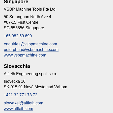
Singapore
VSBP Machine Tools Pte Ltd
50 Serangoon North Ave 4
#07-15 First Centre
SG-555856 Singapore
+65 982 59 690
enquiries@vsbpmachine.com
peterphua@vsbpmachine.com
www.vsbpmachine.com
Slovacchia
Alfleth Engineering spol. s r.o.
Inovecká 16
SK-915 01 Nové Mesto nad Váhom
+421 32 771 78 72
slowakei@alfleth.com
www.alfleth.com