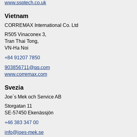
www.ssptech.co.uk
Vietnam
CORREMAX International Co. Ltd
R505 Vinaconex 3,
Tran Thai Tong,
VN-Ha Noi
+84 91207 7850
903856711@qq.com
www.corremax.com
Svezia
Joe´s Mek och Service AB
Storgatan 11
SE-57450 Ekenässjön
+46 383 347 00
info@joes-mek.se