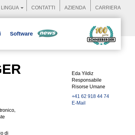
LINGUA
CONTATTI
AZIENDA
CARRIERA
i
Software
News
GER
Eda Yildiz
Responsabile
Risorse Umane
+41 62 918 44 74
E-Mail
tronico,
ste
o di