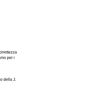
orrettezza
amo per i
so della J.