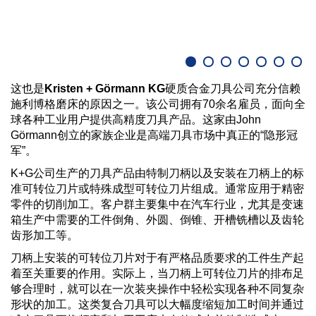
这也是
Kristen + Görmann KG
硬质合金刀具公司充分信赖
施利博格磨床的原因之一。该公司拥有70余名雇员，面向全
球各种工业用户提供高精度刀具产品。这家由John
Görmann创立的家族企业是高端刀具市场中真正的“隐形冠
军”。
K+G公司生产的刀具产品由特制刀柄以及安装在刀柄上的标
准可转位刀片或特殊成型可转位刀片组成。通常应用于精密
零件的切削加工。客户群主要集中在汽车行业，尤其是变速
箱生产中需要的工件倒角、外圆、倒锥、开槽铣槽以及齿轮
齿形加工等。
刀柄上安装的可转位刀片对于有严格品质要求的工件生产起
着至关重要的作用。实际上，当刀柄上可转位刀片的排布足
够合理时，就可以在一次装夹操作中轻松实现各种不同复杂
形状的加工。这类复合刀具可以大幅度缩短加工时间并通过