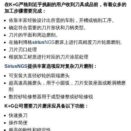
在K+G严格到近乎挑剔的用户收到刀具成品前，有着众多的
加工步骤需要完成：
依靠丰富经验设计出所需的车削，开槽或铣削工序。
确定符合需要的刀片形状和刀柄类型。
刀片的平面和周边磨削。
在施利博格
sirius
NGS
磨床上进行高精度刀片轮廓磨削。
刀片刃口处理
根据加工材质进行对应的刀片涂层处理
SiriusNGS
提供丰富选项应对复杂刀片磨削：
可安装大直径砂轮的双端磨头
超高速高频磨头，用于小圆弧，刀片安装座面或断屑槽磨
削
数控砂轮修整器用于成型修整或砂轮修锐
K+G
公司需要刀片磨床应具备以下功能：
快速换刀
操作简便
极高的刚性和稳定性