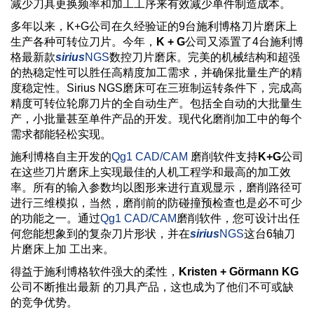
减少刀具更换频率和加工工序来有效减少单件制造成本。
多年以来，K+G公司在久经验证的9台施利博格刀片磨床上
生产各种可转位刀片。今年，
K + G
公司又添置了4台施利博
格最新款
sirius
NGS
数控刀片磨床。完美的机械结构和超强
的热稳定性可以胜任高精度加工需求，并确保批量生产的精
度稳定性。Sirius NGS磨床可在三班制运转条件下，完成高
精度可转位轮廓刀片的全自动生产。包括全自动的大批量生
产，小批量甚至单件产品的开发。现代化磨削加工中的每个
需求都能轻松实现。
施利博格自主开发的
Qg1 CAD/CAM
磨削软件支持
K+G
公司
在这些刀片磨床上实现最佳的人机工程学和最高的加工效
率。所有的输入参数均以图形来进行直观显示，磨削路径可
进行三维模拟，当然，磨削前的防碰撞预检查也是必不可少
的功能之一。通过
Qg1 CAD/CAM
磨削软件，您可设计出任
何您能想象到的复杂刀片形状，并在
sirius
NGS
这台6轴刀
片磨床上加 工出来。
得益于施利博格软件强大的柔性，
Kristen + Görmann KG
公司不断推出最新 的刀具产品，这也成为了他们不可或缺
的竞争优势。