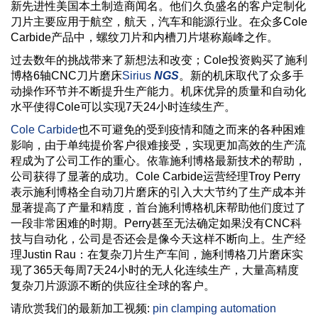
新先进性美国本土制造商闻名。他们久负盛名的客户定制化
刀片主要应用于航空，航天，汽车和能源行业。在众多Cole
Carbide产品中，螺纹刀片和内槽刀片堪称巅峰之作。
过去数年的挑战带来了新想法和改变；Cole投资购买了施利
博格6轴CNC刀片磨床
Sirius
NGS
。新的机床取代了众多手
动操作环节并不断提升生产能力。机床优异的质量和自动化
水平使得Cole可以实现7天24小时连续生产。
Cole Carbide
也不可避免的受到疫情和随之而来的各种困难
影响，由于单纯提价客户很难接受，实现更加高效的生产流
程成为了公司工作的重心。依靠施利博格最新技术的帮助，
公司获得了显著的成功。Cole Carbide运营经理Troy Perry
表示施利博格全自动刀片磨床的引入大大节约了生产成本并
显著提高了产量和精度，首台施利博格机床帮助他们度过了
一段非常困难的时期。Perry甚至无法确定如果没有CNC科
技与自动化，公司是否还会是像今天这样不断向上。生产经
理Justin Rau：在复杂刀片生产车间，施利博格刀片磨床实
现了365天每周7天24小时的无人化连续生产，大量高精度
复杂刀片源源不断的供应往全球的客户。
请欣赏我们的最新加工视频:
pin clamping automation