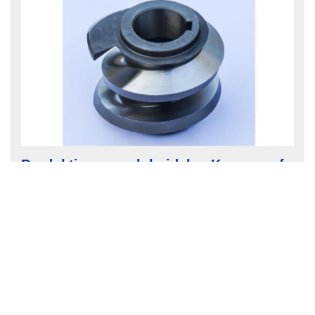
Produktion von globoidalen Kurven auf
Norma NGC
Seit 2008 produziert Zhucheng Zhengxin Machinery
Indexantriebe. Nachdem man schon bald auf CNC-
Technologie bei den Schleifmaschinen setzte,
erreichten Qualität und Präzision der globoidalen
Nocken höchstes Niveau. Manuelles Polieren wurde
unnötig und die Verkaufszahlen schnellten landesweit
nach oben.